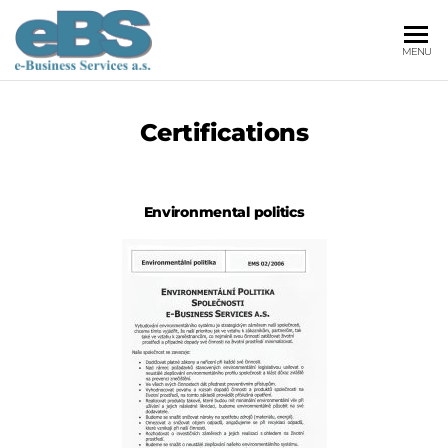
E-
Leader v
MENU
oblasti
BUSINESS
informačních
SERVICES
systémů a
Certifications
bezpečnosti.
A.S.
Environmental politics